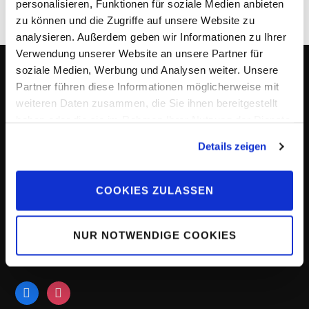
personalisieren, Funktionen für soziale Medien anbieten
zu können und die Zugriffe auf unsere Website zu
All
Start
analysieren. Außerdem geben wir Informationen zu Ihrer
Verwendung unserer Website an unsere Partner für
soziale Medien, Werbung und Analysen weiter. Unsere
ADRESSE
Partner führen diese Informationen möglicherweise mit
weiteren Daten zusammen, die Sie ihnen bereitgestellt
MRO PHOTOGRAPHY
haben oder die sie im Rahmen Ihrer Nutzung der Dienste
gesammelt haben.
Luisenstraße 12
Details zeigen
76703 Kraichtal
Tel. 07250927968
COOKIES ZULASSEN
E-Mail:
Info@mro-photography.de
NUR NOTWENDIGE COOKIES
FOLLOW US
facebook
instagram