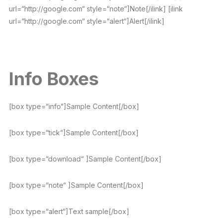
url=“http://google.com“ style=“note“]Note[/ilink] [ilink
url=“http://google.com“ style=“alert“]Alert[/ilink]
Info Boxes
[box type=“info“]Sample Content[/box]
[box type=“tick“]Sample Content[/box]
[box type=“download“ ]Sample Content[/box]
[box type=“note“ ]Sample Content[/box]
[box type=“alert“]Text sample[/box]