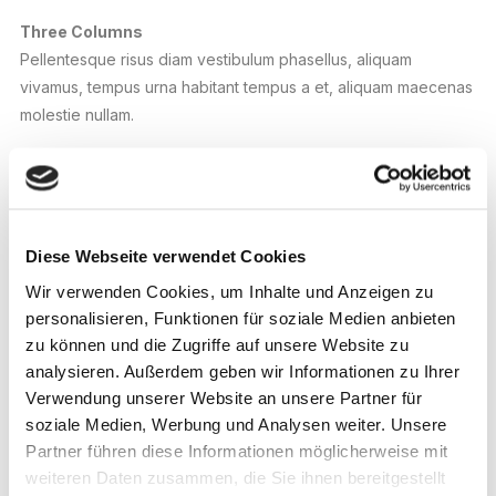
Three Columns
Pellentesque risus diam vestibulum phasellus, aliquam
vivamus, tempus urna habitant tempus a et, aliquam maecenas
molestie nullam.
[/threecol_one]
[threecol_one]
Diese Webseite verwendet Cookies
Three Columns
Wir verwenden Cookies, um Inhalte und Anzeigen zu
personalisieren, Funktionen für soziale Medien anbieten
Pellentesque risus diam vestibulum phasellus, aliquam
zu können und die Zugriffe auf unsere Website zu
vivamus, tempus urna habitant tempus a et, aliquam maecenas
analysieren. Außerdem geben wir Informationen zu Ihrer
molestie nullam.
Verwendung unserer Website an unsere Partner für
soziale Medien, Werbung und Analysen weiter. Unsere
[/threecol_one]
Partner führen diese Informationen möglicherweise mit
weiteren Daten zusammen, die Sie ihnen bereitgestellt
[threecol_one_last]