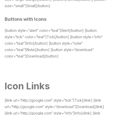
size=“small“]Small[/button]
Buttons with Icons
[button style=“alert“ color=“teal“]Alert[/button] [button
style=“tick“ color=“teal“]Tick[/button] [button style=“info“
color=“teal“]Info[/button] [button style=“note“
color=“teal“]Note[/button] [button style=“download“
color=“teal“]Download[/button]
Icon Links
[ilink url=“http://google.com“ style=“tick“]Tick[/ilink] [ilink
url=“http://google.com“ style=“download“]Download[/ilink]
[ilink url=“http://google.com“ style=“info“]Info[/ilink] [ilink