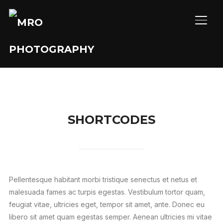
SEIT
SHORTCODES
Pellentesque habitant morbi tristique senectus et netus et
malesuada fames ac turpis egestas. Vestibulum tortor quam,
feugiat vitae, ultricies eget, tempor sit amet, ante. Donec eu
libero sit amet quam egestas semper. Aenean ultricies mi vitae