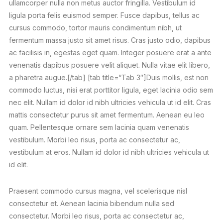
ullamcorper nulla non metus auctor fringilla. Vestibulum id
ligula porta felis euismod semper. Fusce dapibus, tellus ac
cursus commodo, tortor mauris condimentum nibh, ut
fermentum massa justo sit amet risus. Cras justo odio, dapibus
ac facilisis in, egestas eget quam. Integer posuere erat a ante
venenatis dapibus posuere velit aliquet. Nulla vitae elit libero,
a pharetra augue.[/tab] [tab title=“Tab 3″]Duis mollis, est non
commodo luctus, nisi erat porttitor ligula, eget lacinia odio sem
nec elit. Nullam id dolor id nibh ultricies vehicula ut id elit. Cras
mattis consectetur purus sit amet fermentum. Aenean eu leo
quam. Pellentesque ornare sem lacinia quam venenatis
vestibulum. Morbi leo risus, porta ac consectetur ac,
vestibulum at eros. Nullam id dolor id nibh ultricies vehicula ut
id elit.
Praesent commodo cursus magna, vel scelerisque nisl
consectetur et. Aenean lacinia bibendum nulla sed
consectetur. Morbi leo risus, porta ac consectetur ac,