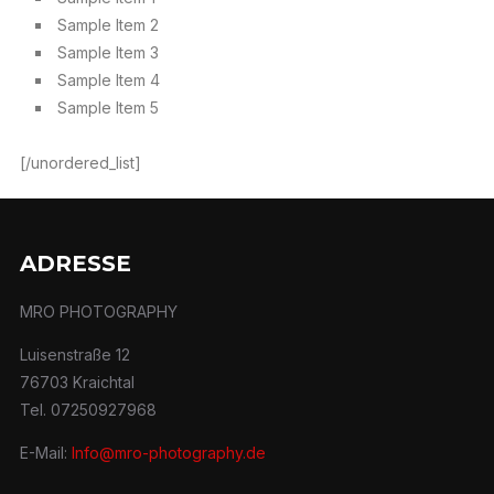
Sample Item 2
Sample Item 3
Sample Item 4
Sample Item 5
[/unordered_list]
ADRESSE
MRO PHOTOGRAPHY
Luisenstraße 12
76703 Kraichtal
Tel. 07250927968
E-Mail:
Info@mro-photography.de