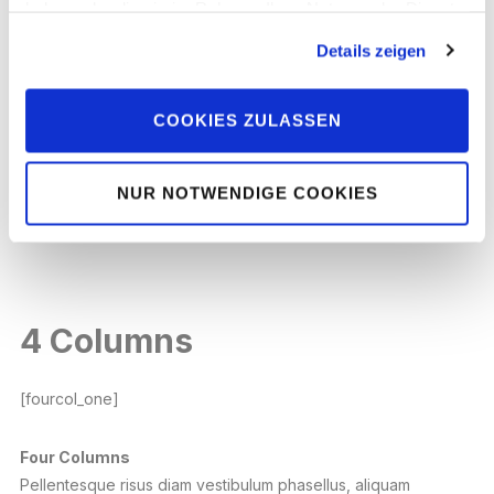
haben oder die sie im Rahmen Ihrer Nutzung der Dienste
gesammelt haben.
Details zeigen
Three Columns
Pellentesque risus diam vestibulum phasellus, aliquam
vivamus, tempus urna habitant tempus a et, aliquam maecenas
COOKIES ZULASSEN
molestie nullam.
NUR NOTWENDIGE COOKIES
[/threecol_one_last]
4 Columns
[fourcol_one]
Four Columns
Pellentesque risus diam vestibulum phasellus, aliquam