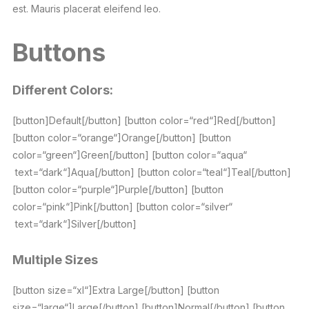
est. Mauris placerat eleifend leo.
Buttons
Different Colors:
[button]Default[/button] [button color=“red“]Red[/button]
[button color=“orange“]Orange[/button] [button
color=“green“]Green[/button] [button color=“aqua“
text=“dark“]Aqua[/button] [button color=“teal“]Teal[/button]
[button color=“purple“]Purple[/button] [button
color=“pink“]Pink[/button] [button color=“silver“
text=“dark“]Silver[/button]
Multiple Sizes
[button size=“xl“]Extra Large[/button] [button
size=“large“]Large[/button] [button]Normal[/button] [button